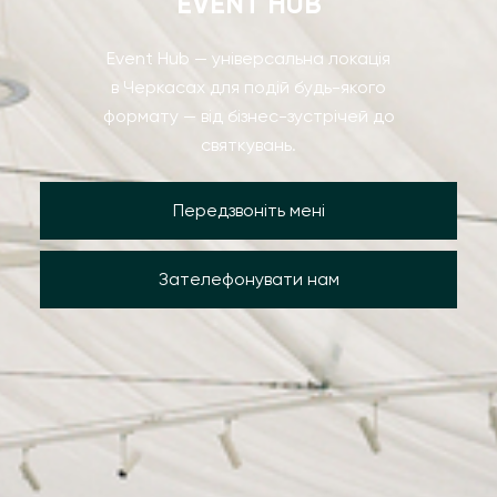
EVENT HUB
Event Hub — універсальна локація
в Черкасах для подій будь-якого
формату — від бізнес-зустрічей до
святкувань.
Передзвоніть мені
Зателефонувати нам